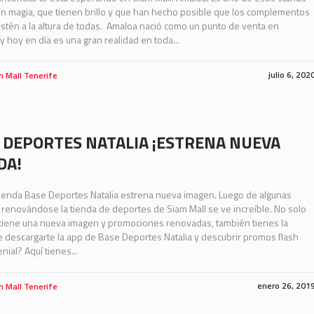
en magia, que tienen brillo y que han hecho posible que los complementos
stén a la altura de todas. Amaloa nació como un punto de venta en
 y hoy en día es una gran realidad en toda...
julio 6, 202
m Mall Tenerife
 DEPORTES NATALIA ¡ESTRENA NUEVA
DA!
tienda Base Deportes Natalia estrena nueva imagen. Luego de algunas
renovándose la tienda de deportes de Siam Mall se ve increíble. No solo
a tiene una nueva imagen y promociones renovadas, también tienes la
 descargarte la app de Base Deportes Natalia y descubrir promos flash
nial? Aquí tienes...
enero 26, 201
m Mall Tenerife