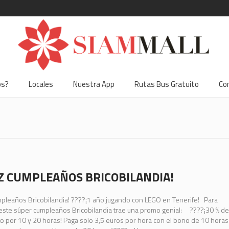
os?
Locales
Nuestra App
Rutas Bus Gratuito
Co
IZ CUMPLEAÑOS BRICOBILANDIA!
mpleaños Bricobilandia! ????¡1 año jugando con LEGO en Tenerife! Para
 este súper cumpleaños Bricobilandia trae una promo genial: ????¡30 % de
 por 10 y 20 horas! Paga solo 3,5 euros por hora con el bono de 10 horas