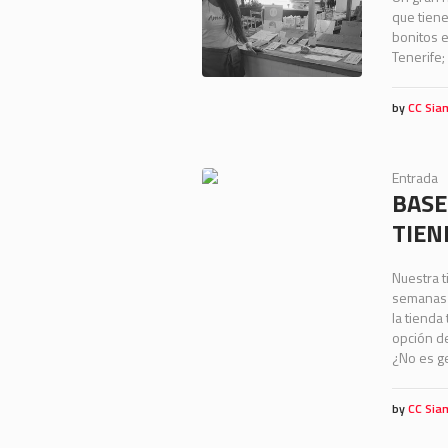
que tien
bonitos e
Tenerife;
by
CC Sia
Entrada
BASE
TIEN
Nuestra 
semanas 
la tiend
opción de
¿No es ge
by
CC Sia