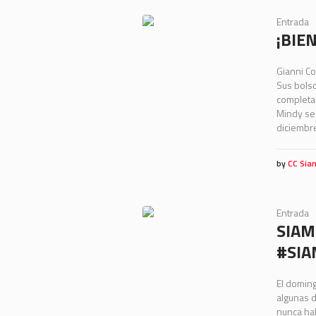
Entrada
¡BIE
Gianni Co
Sus bolso
completam
Mindy se 
diciembre
by
CC Sia
Entrada
SIAM
#SI
El doming
algunas d
nunca hab