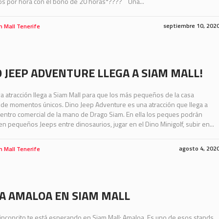
ros por hora con el bono de 20 horas*???? Una...
septiembre 10, 202
m Mall Tenerife
O JEEP ADVENTURE LLEGA A SIAM MALL!
 atracción llega a Siam Mall para que los más pequeños de la casa
 de momentos únicos. Dino Jeep Adventure es una atracción que llega a
entro comercial de la mano de Drago Siam. En ella los peques podrán
en pequeños Jeeps entre dinosaurios, jugar en el Dino Minigolf, subir en...
agosto 4, 202
m Mall Tenerife
TA AMALOA EN SIAM MALL
inconcito te está esperando en Siam Mall: Amaloa. Es uno de esos stands