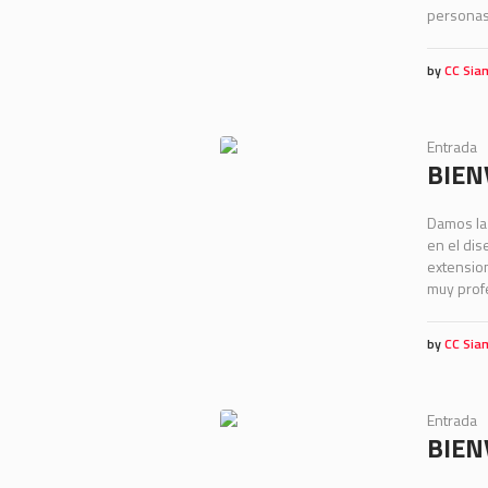
personas 
by
CC Sia
Entrada
BIEN
Damos la 
en el dis
extension
muy profe
by
CC Sia
Entrada
BIEN