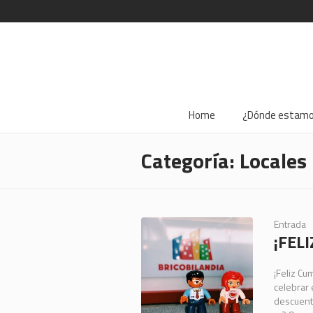
Home
¿Dónde estam
Categoría:
Locales
Entrada
¡FEL
¡Feliz Cu
celebrar
descuento