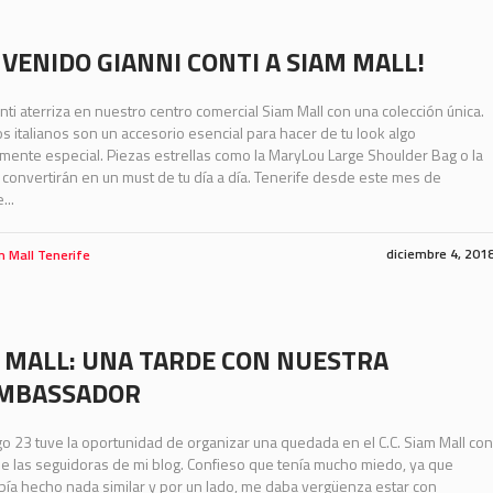
NVENIDO GIANNI CONTI A SIAM MALL!
nti aterriza en nuestro centro comercial Siam Mall con una colección única.
s italianos son un accesorio esencial para hacer de tu look algo
ente especial. Piezas estrellas como la MaryLou Large Shoulder Bag o la
convertirán en un must de tu día a día. Tenerife desde este mes de
...
diciembre 4, 201
m Mall Tenerife
 MALL: UNA TARDE CON NUESTRA
AMBASSADOR
o 23 tuve la oportunidad de organizar una quedada en el C.C. Siam Mall con
e las seguidoras de mi blog. Confieso que tenía mucho miedo, ya que
ía hecho nada similar y por un lado, me daba vergüenza estar con