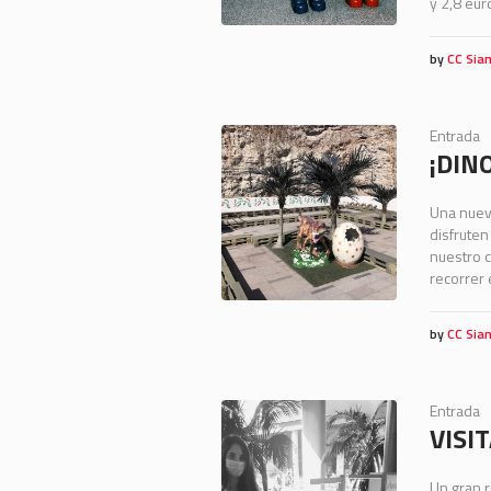
y 2,8 eu
by
CC Sia
Entrada
¡DIN
Una nueva
disfruten
nuestro c
recorrer 
by
CC Sia
Entrada
VISI
Un gran r