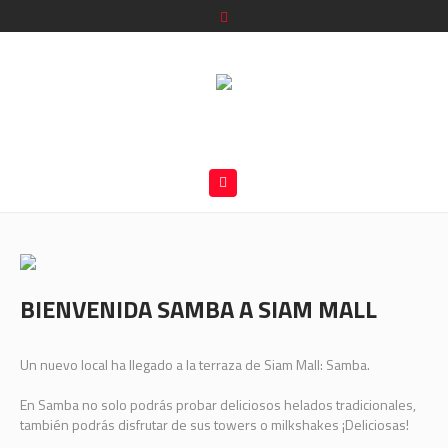
BIENVENIDA SAMBA A SIAM MALL
Un nuevo local ha llegado a la terraza de Siam Mall: Samba.
En Samba no solo podrás probar deliciosos helados tradicionales,
también podrás disfrutar de sus towers o milkshakes ¡Deliciosas!