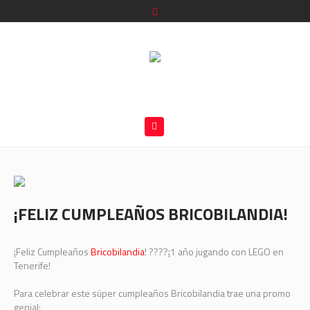
¡FELIZ CUMPLEAÑOS BRICOBILANDIA!
¡Feliz Cumpleaños
Bricobilandia
!
????
¡1 año jugando con LEGO en
Tenerife!
Para celebrar este súper cumpleaños Bricobilandia trae una promo
genial: