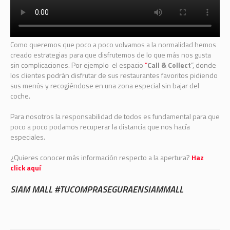
Como queremos que poco a poco volvamos a la normalidad hemos
creado estrategias para que disfrutemos de lo que más nos gusta
sin complicaciones. Por ejemplo el espacio
“
Call & Collect
”, donde
los clientes podrán disfrutar de sus restaurantes favoritos pidiendo
sus menús y recogiéndose en una zona especial sin bajar del
coche.
Para nosotros la responsabilidad de todos es fundamental para que
poco a poco podamos recuperar la distancia que nos hacía
especiales.
¿Quieres conocer más información respecto a la apertura?
Haz
click aquí
SIAM MALL #TUCOMPRASEGURAENSIAMMALL