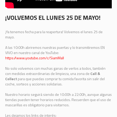
¡VOLVEMOS EL LUNES 25 DE MAYO!
¡Ya tenemos fecha para la reapertura! Volvemos el lunes 25 de
mayo.
A las 10:00h abriremos nuestras puertas y lo transmitiremos EN
VIVO en nuestro canal de YouTube:
https://www.youtube.com/c/SiamMall
No solo volvemos con muchas ganas de verlos a todos, también
con medidas extraordinarias de limpieza, una zona de
Call &
Collect
para que puedas comprar tu comida favorita sin salir del
coche, sorteos y acciones solidarias.
Nuestro horario seguirá siendo de 10:00h a 22:00h, aunque algunas
tiendas pueden tener horarios reducidos. Recuerden que el uso de
mascarillas es obligatorio para visitarnos.
Les dejamos los links de interés: