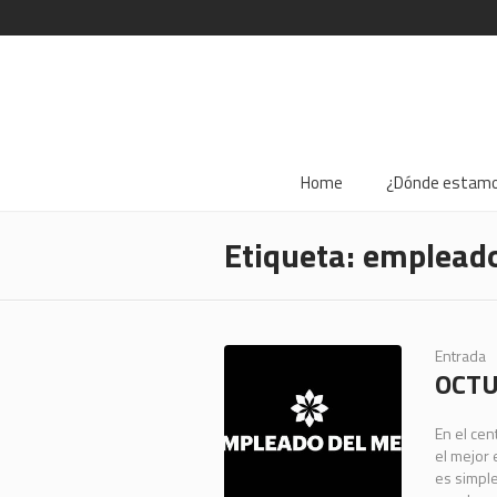
Home
¿Dónde estam
Etiqueta:
empleado
Entrada
OCTU
En el cen
el mejor 
es simple