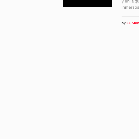
y en la 
inmersos.
by
CC Sia