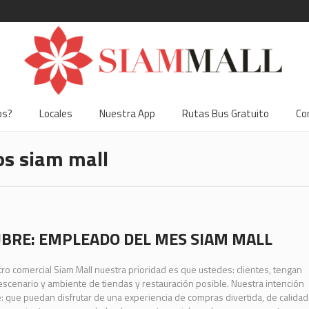
os?
Locales
Nuestra App
Rutas Bus Gratuito
Co
s siam mall
BRE: EMPLEADO DEL MES SIAM MALL
tro comercial Siam Mall nuestra prioridad es que ustedes: clientes, tengan
escenario y ambiente de tiendas y restauración posible. Nuestra intención
: que puedan disfrutar de una experiencia de compras divertida, de calidad