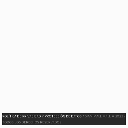
POLÍTICA DE PRIVACIDAD Y PROTECCIÓN DE DATOS
/ SIAM MALL MALL © 2023 /
TODOS LOS DERECHOS RESERVADOS