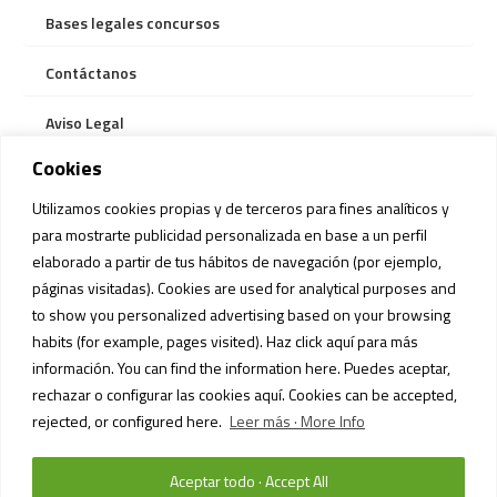
Bases legales concursos
Contáctanos
Aviso Legal
Cookies
Utilizamos cookies propias y de terceros para fines analíticos y
Nuestros espacios
para mostrarte publicidad personalizada en base a un perfil
elaborado a partir de tus hábitos de navegación (por ejemplo,
Servicios
páginas visitadas). Cookies are used for analytical purposes and
to show you personalized advertising based on your browsing
Información bus gratuito
habits (for example, pages visited). Haz click aquí para más
Reglamento Mascotas
información. You can find the information here. Puedes aceptar,
rechazar o configurar las cookies aquí. Cookies can be accepted,
rejected, or configured here.
Leer más · More Info
Aceptar todo · Accept All