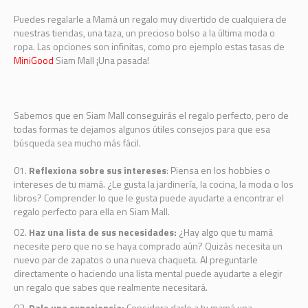
Puedes regalarle a Mamá un regalo muy divertido de cualquiera de
nuestras tiendas, una taza, un precioso bolso a la última moda o
ropa. Las opciones son infinitas, como pro ejemplo estas tasas de
MiniGood
Siam Mall ¡Una pasada!
Sabemos que en Siam Mall conseguirás el regalo perfecto, pero de
todas formas te dejamos algunos útiles consejos para que esa
búsqueda sea mucho más fácil.
Reflexiona sobre sus intereses
: Piensa en los hobbies o
intereses de tu mamá. ¿Le gusta la jardinería, la cocina, la moda o los
libros? Comprender lo que le gusta puede ayudarte a encontrar el
regalo perfecto para ella en Siam Mall.
Haz una lista de sus necesidades:
¿Hay algo que tu mamá
necesite pero que no se haya comprado aún? Quizás necesita un
nuevo par de zapatos o una nueva chaqueta. Al preguntarle
directamente o haciendo una lista mental puede ayudarte a elegir
un regalo que sabes que realmente necesitará.
Dale una experiencia:
Considera darle a tu mamá una