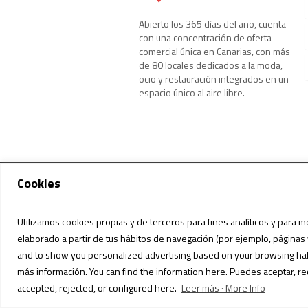
Abierto los 365 días del año, cuenta
con una concentración de oferta
comercial única en Canarias, con más
de 80 locales dedicados a la moda,
ocio y restauración integrados en un
espacio único al aire libre.
Cookies
Utilizamos cookies propias y de terceros para fines analíticos y para m
elaborado a partir de tus hábitos de navegación (por ejemplo, páginas 
POLÍTICA DE PRI
and to show you personalized advertising based on your browsing habit
más información. You can find the information here. Puedes aceptar, re
English
accepted, rejected, or configured here.
Leer más · More Info