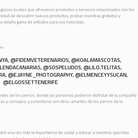
 negocios locales que ofrecieron productos y servicios relacionados con los
unidad de descubrir nuevos productos, probar muestras gratuitas y
 amplia gama de artículos para sus mascotas.
ón:
NYA
,
@FIDEMVETERENARIOS
,
@KOALAMASCOTAS
,
LENDACANARIAS
,
@SOSPELUDOS
,
@LILO.TELITAS
,
RA
,
@E.JAYNE_PHOTOGRAPHY
,
@ELMENCEYYSUCAN
,
@ELGOSSETTENERIFE
antes de los perros, donde las personas pudieron disfrutar de la compañía
as y consejos, y conectarse con otros amantes de los perros de la
ostró una vez más la importancia de cuidar y educar a nuestras queridas