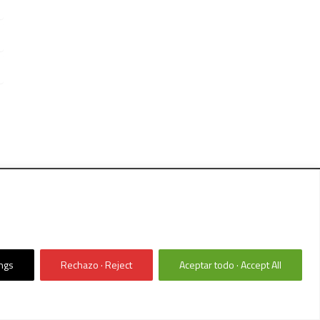
CHOS RESERVADOS
ings
Rechazo · Reject
Aceptar todo · Accept All