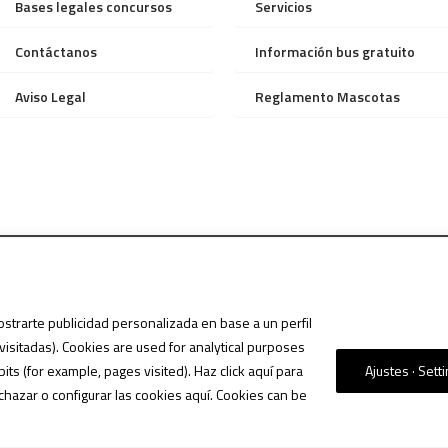
Bases legales concursos
Servicios
Contáctanos
Información bus gratuito
Aviso Legal
Reglamento Mascotas
ostrarte publicidad personalizada en base a un perfil
visitadas). Cookies are used for analytical purposes
VACIDAD Y PROTECCIÓN DE DATOS
/ SIAM MALL MALL © 2023 / TODOS LOS DERE
s (for example, pages visited). Haz click aquí para
Ajustes · Sett
chazar o configurar las cookies aquí. Cookies can be