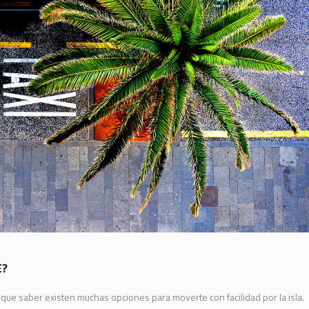
E?
que saber existen muchas opciones para moverte con facilidad por la isla.