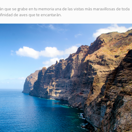
án que se grabe en tu memoria una de las vistas más maravillosas de toda
nfinidad de aves que te encantarán.