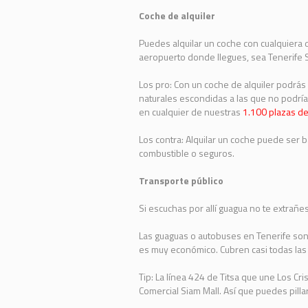
Coche de alquiler
Puedes alquilar un coche con cualquiera d
aeropuerto donde llegues, sea Tenerife S
Los pro: Con un coche de alquiler podrás 
naturales escondidas a las que no podrías
en cualquier de nuestras
1.100 plazas d
Los contra: Alquilar un coche puede ser 
combustible o seguros.
Transporte público
Si escuchas por allí guagua no te extrañe
Las guaguas o autobuses en Tenerife son 
es muy económico. Cubren casi todas las z
Tip: La línea 424 de Titsa que une Los Cr
Comercial Siam Mall. Así que puedes pillar