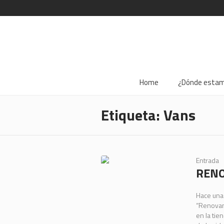
Home
¿Dónde esta
Etiqueta:
Vans
Entrada
RENO
Hace una
“Renovan
en la tie