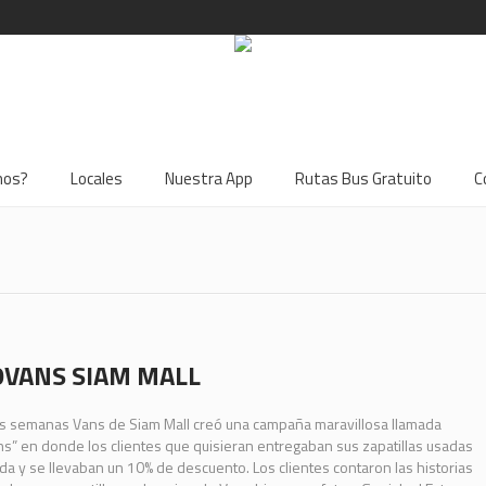
mos?
Locales
Nuestra App
Rutas Bus Gratuito
C
VANS SIAM MALL
s semanas Vans de Siam Mall creó una campaña maravillosa llamada
s” en donde los clientes que quisieran entregaban sus zapatillas usadas
nda y se llevaban un 10% de descuento. Los clientes contaron las historias