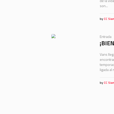
de la vid
son...
by
CC Sia
Entrada
¡BIE
Vans lleg
encontrar
temporad
ligada al
by
CC Sia