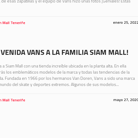
a de esas zapatillas y el equipo de Vans hizo unas fotos ¡Geniales! Estas
enero 25, 202
m Mall Tenerife
NVENIDA VANS A LA FAMILIA SIAM MALL!
a a Siam Mall con una tienda increíble ubicada en la planta alta. En ella
ás los emblemáticos modelos de la marca y todas las tendencias de la
a. Fundada en 1966 por los hermanos Van Doren, Vans a sido una marca
 mundo del skate y deportes extremos. Algunos de sus modelos...
mayo 27, 202
m Mall Tenerife