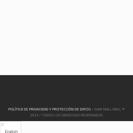
POLÍTICA DE PRIVACIDAD Y PROTECCIÓN DE DATOS
/ SIAM MALL MALL ©
2023 / TODOS LOS DERECHOS RESERVADOS
English