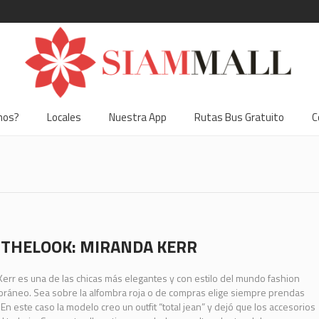
mos?
Locales
Nuestra App
Rutas Bus Gratuito
C
THELOOK: MIRANDA KERR
err es una de las chicas más elegantes y con estilo del mundo fashion
ráneo. Sea sobre la alfombra roja o de compras elige siempre prendas
 En este caso la modelo creo un outfit “total jean” y dejó que los accesorios