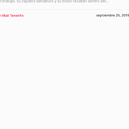
el trabajo. Su zapatos llamativos y su bolso resaltan dentro del...
septiembre 25, 201
m Mall Tenerife