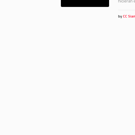
hicieran 
by
CC Sia