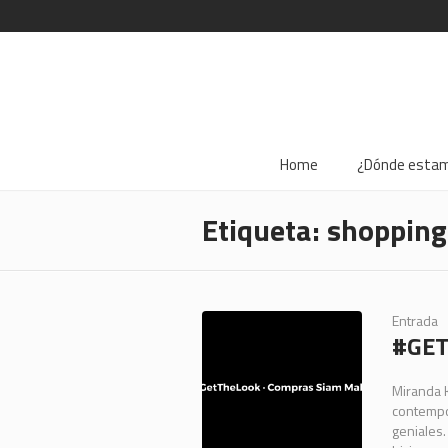
Home
¿Dónde esta
Etiqueta:
shopping
Entrada
#GET
Miranda K
contempo
geniales.