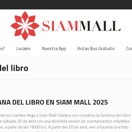
os?
Locales
Nuestra App
Rutas Bus Gratuito
Co
el libro
NA DEL LIBRO EN SIAM MALL 2025
 de los cuentos llega a Siam Mall! Celebra con nosotros la Semana del Libro
o sábado 26 de abril con una divertida sesión de cuentacuentos infantiles
o, a partir de las 18:00 hrs. A partir del 20 de abril, ven a hacerte una foto