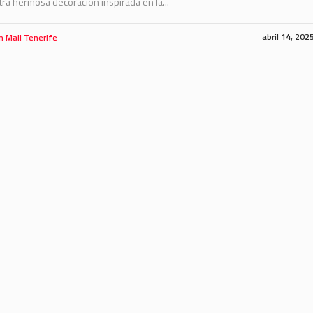
ra hermosa decoración inspirada en la...
abril 14, 202
m Mall Tenerife