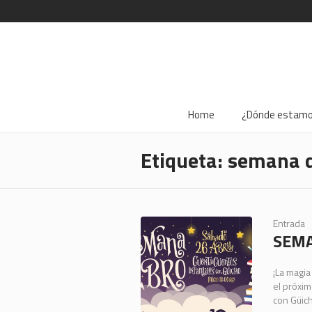
Home
¿Dónde estam
Etiqueta:
semana d
Entrada
SEMA
¡La magia
el próxim
con Güich