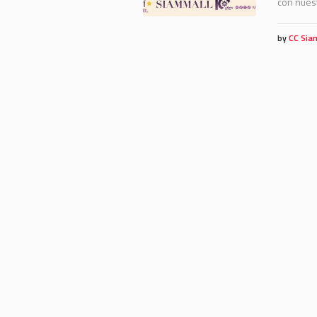
con nuest
by
CC Sia