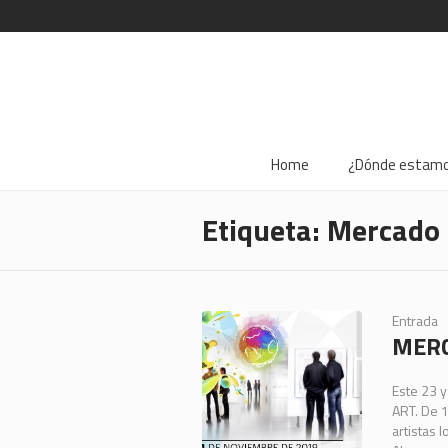
Home
¿Dónde estam
Etiqueta:
Mercado 
Entrada
MERC
Este 23 y
ART. De 1
artistas 