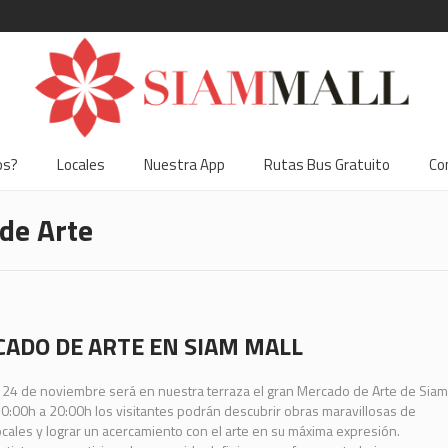
os?
Locales
Nuestra App
Rutas Bus Gratuito
Co
de Arte
ADO DE ARTE EN SIAM MALL
 24 de noviembre será en nuestra terraza el gran Mercado de Arte de Siam
0:00h a 20:00h los visitantes podrán descubrir obras maravillosas de
locales y lograr un acercamiento con el arte en su máxima expresión.