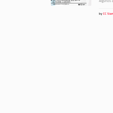
Algunos a
by
CC Sia