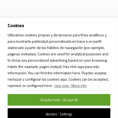
Cookies
Utilizamos cookies propias y de terceros para fines analíticos y
para mostrarte publicidad personalizada en base a un perfil
elaborado a partir de tus hábitos de navegación (por ejemplo,
páginas visitadas). Cookies are used for analytical purposes and
to show you personalized advertising based on your browsing
habits (for example, pages visited). Haz click aquí para más
información. You can find the information here. Puedes aceptar,
rechazar o configurar las cookies aquí. Cookies can be accepted,
rejected, or configured here.
Leer más · More Info
Aceptar todo · Accept All
POLÍTICA DE PRIVACIDAD Y PROTECCIÓN DE DATOS
/ SIAM MALL MALL ©
2023 / TODOS LOS DERECHOS RESERVADOS
Ajustes · Settings