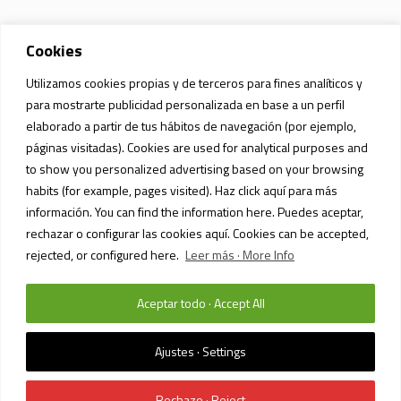
Cookies
Utilizamos cookies propias y de terceros para fines analíticos y
para mostrarte publicidad personalizada en base a un perfil
elaborado a partir de tus hábitos de navegación (por ejemplo,
páginas visitadas). Cookies are used for analytical purposes and
to show you personalized advertising based on your browsing
habits (for example, pages visited). Haz click aquí para más
información. You can find the information here. Puedes aceptar,
rechazar o configurar las cookies aquí. Cookies can be accepted,
rejected, or configured here.
Leer más · More Info
Aceptar todo · Accept All
POLÍTICA DE PRIVACIDAD Y PROTECCIÓN DE DATOS
/ SIAM MALL MALL ©
2023 / TODOS LOS DERECHOS RESERVADOS
Ajustes · Settings
English
Rechazo · Reject