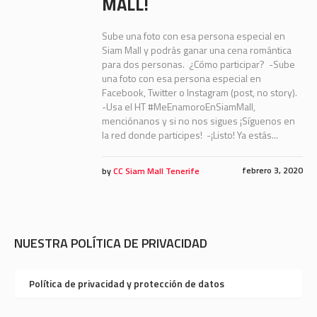
MALL!
Sube una foto con esa persona especial en
Siam Mall y podrás ganar una cena romántica
para dos personas. ¿Cómo participar? -Sube
una foto con esa persona especial en
Facebook, Twitter o Instagram (post, no story).
-Usa el HT #MeEnamoroEnSiamMall,
menciónanos y si no nos sigues ¡Síguenos en
la red donde participes! -¡Listo! Ya estás...
febrero 3, 2020
by
CC Siam Mall Tenerife
NUESTRA POLÍTICA DE PRIVACIDAD
Política de privacidad y protección de datos