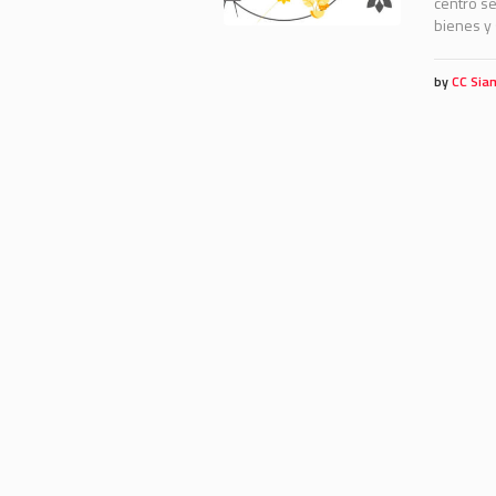
centro se
bienes y 
by
CC Sia