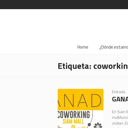
Home
¿Dónde estam
Etiqueta:
coworki
Entrada
GANA
En Siam 
multifunc
visitan. 