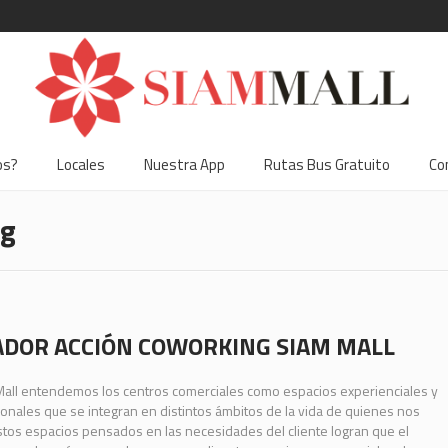
os?
Locales
Nuestra App
Rutas Bus Gratuito
Co
ng
DOR ACCIÓN COWORKING SIAM MALL
Mall entendemos los centros comerciales como espacios experienciales y
ionales que se integran en distintos ámbitos de la vida de quienes nos
Estos espacios pensados en las necesidades del cliente logran que el