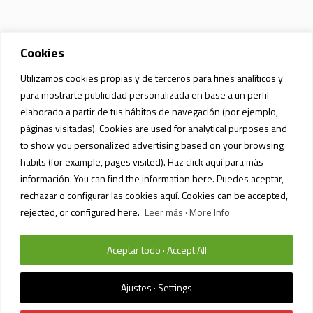
Cookies
Utilizamos cookies propias y de terceros para fines analíticos y
para mostrarte publicidad personalizada en base a un perfil
elaborado a partir de tus hábitos de navegación (por ejemplo,
páginas visitadas). Cookies are used for analytical purposes and
to show you personalized advertising based on your browsing
habits (for example, pages visited). Haz click aquí para más
información. You can find the information here. Puedes aceptar,
rechazar o configurar las cookies aquí. Cookies can be accepted,
rejected, or configured here.
Leer más · More Info
Aceptar todo · Accept All
POLÍTICA DE PRIVACIDAD Y PROTECCIÓN DE DATOS
/ SIAM MALL MALL ©
2023 / TODOS LOS DERECHOS RESERVADOS
Ajustes · Settings