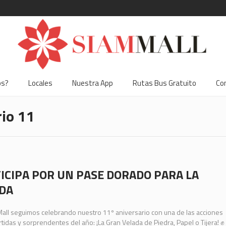
os?
Locales
Nuestra App
Rutas Bus Gratuito
Co
rio 11
ICIPA POR UN PASE DORADO PARA LA
DA
Mall seguimos celebrando nuestro 11º aniversario con una de las acciones
tidas y sorprendentes del año: ¡La Gran Velada de Piedra, Papel o Tijera! ✊