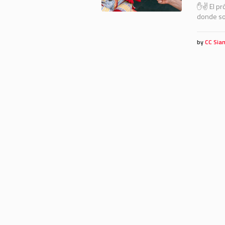
✋✌️ El pr
donde sol
by
CC Sia