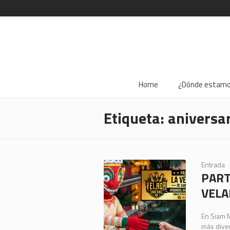
Home
¿Dónde estam
Etiqueta:
aniversa
Entrada
PART
VELA
En Siam 
más diver