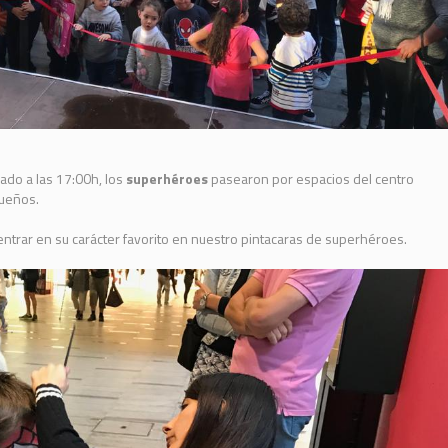
ado a las 17:00h, los
superhéroes
pasearon por espacios del centro
queños.
ntrar en su carácter favorito en nuestro pintacaras de superhéroes.