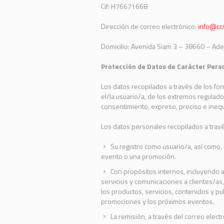
Cif: H76671668
Dirección de correo electrónico:
info@cc
Domicilio: Avenida Siam 3 – 38660 – Ade
Protección de Datos de Carácter Pers
Los datos recopilados a través de los fo
el/la usuario/a, de los extremos regulado
consentimiento, expreso, preciso e inequ
Los datos personales recopilados a través
Su registro como usuario/a, así como, 
evento o una promoción.
Con propósitos internos, incluyendo a
servicios y comunicaciones a clientes/as,
los productos, servicios, contenidos y pu
promociones y los próximos eventos.
La remisión, a través del correo elect