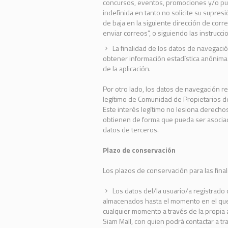
concursos, eventos, promociones y/o pub
indefinida en tanto no solicite su supre
de baja en la siguiente dirección de corr
enviar correos”, o siguiendo las instrucci
La finalidad de los datos de navegació
obtener información estadística anónima 
de la aplicación.
Por otro lado, los datos de navegación re
legítimo de Comunidad de Propietarios del
Este interés legítimo no lesiona derecho
obtienen de forma que pueda ser asociada
datos de terceros.
Plazo de conservación
Los plazos de conservación para las final
Los datos del/la usuario/a registrado 
almacenados hasta el momento en el que 
cualquier momento a través de la propia a
Siam Mall, con quien podrá contactar a tr