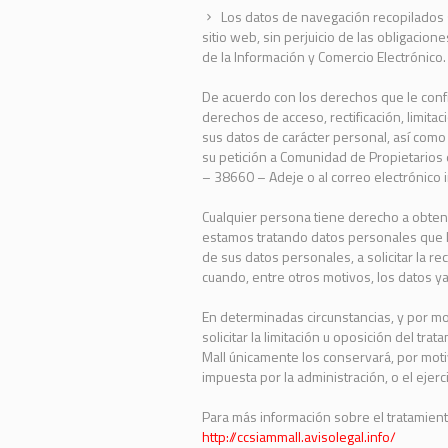
Los datos de navegación recopilados s
sitio web, sin perjuicio de las obligacio
de la Información y Comercio Electrónico.
De acuerdo con los derechos que le confi
derechos de acceso, rectificación, limitac
sus datos de carácter personal, así como
su petición a Comunidad de Propietarios 
– 38660 – Adeje o al correo electrónico 
Cualquier persona tiene derecho a obten
estamos tratando datos personales que l
de sus datos personales, a solicitar la rec
cuando, entre otros motivos, los datos y
En determinadas circunstancias, y por mot
solicitar la limitación u oposición del t
Mall únicamente los conservará, por moti
impuesta por la administración, o el ejer
Para más información sobre el tratamient
http://ccsiammall.avisolegal.info/