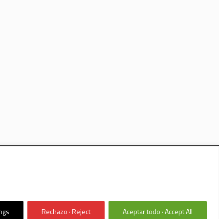
CHOS RESERVADOS
ings
Rechazo · Reject
Aceptar todo · Accept All