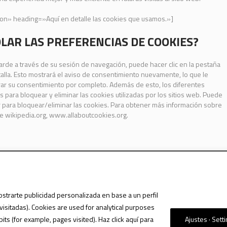
ion» heading=»Aquí en detalle las cookies que usamos.»]
AR LAS PREFERENCIAS DE COOKIES?
arde a través de su sesión de navegación, puede hacer clic en la pestaña
lla. Esto mostrará el aviso de consentimiento nuevamente, lo que le
irar su consentimiento por completo. Además de esto, los diferentes
ara bloquear y eliminar las cookies utilizadas por los sitios web. Puede
r para bloquear/eliminar las cookies. Para obtener más información sobre
ite wikipedia.org, www.allaboutcookies.org.
ostrarte publicidad personalizada en base a un perfil
visitadas). Cookies are used for analytical purposes
VACIDAD Y PROTECCIÓN DE DATOS
/ SIAM MALL MALL © 2023 / TODOS LOS DERE
s (for example, pages visited). Haz click aquí para
Ajustes · Sett