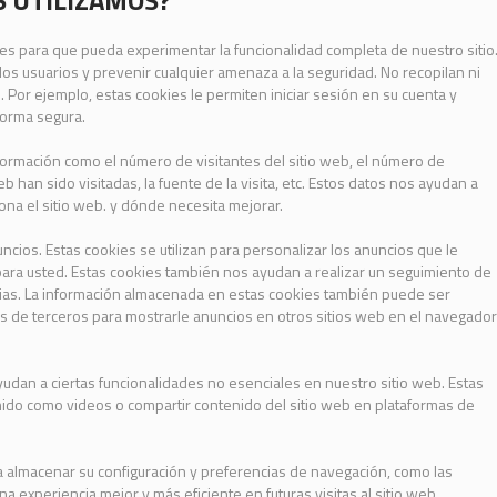
S UTILIZAMOS?
es para que pueda experimentar la funcionalidad completa de nuestro sitio
s usuarios y prevenir cualquier amenaza a la seguridad. No recopilan ni
Por ejemplo, estas cookies le permiten iniciar sesión en su cuenta y
forma segura.
formación como el número de visitantes del sitio web, el número de
eb han sido visitadas, la fuente de la visita, etc. Estos datos nos ayudan a
ona el sitio web. y dónde necesita mejorar.
cios. Estas cookies se utilizan para personalizar los anuncios que le
para usted. Estas cookies también nos ayudan a realizar un seguimiento de
arias. La información almacenada en estas cookies también puede ser
s de terceros para mostrarle anuncios en otros sitios web en el navegador
yudan a ciertas funcionalidades no esenciales en nuestro sitio web. Estas
nido como videos o compartir contenido del sitio web en plataformas de
a almacenar su configuración y preferencias de navegación, como las
a experiencia mejor y más eficiente en futuras visitas al sitio web.