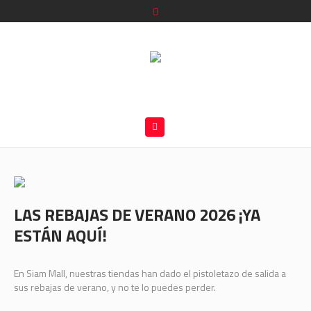
LAS REBAJAS DE VERANO 2026 ¡YA
ESTÁN AQUÍ!
En Siam Mall, nuestras tiendas han dado el pistoletazo de salida a
sus rebajas de verano, y no te lo puedes perder.