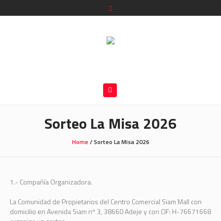
Sorteo La Misa 2026
Home
/
Sorteo La Misa 2026
1.- Compañía Organizadora.
La Comunidad de Propietarios del Centro Comercial Siam Mall con
domicilio en Avenida Siam nº 3, 38660 Adeje y con CIF: H-76671668