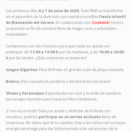
Los próximos días
6 y 7 de junio de 2026
, Siam Mall se transforma
en el epicentro de la diversión con nuestra increíble
Fiesta Infantil
de Bienvenida del Verano
. En colaboración con
Eurekakids
, hemos
preparado un fin de semana lleno de magia, risas y actividades
inolvidables.
Contaremos con dos horarios para que nadie se quede sin
participar: de
11:00 a 13:00 h
por las mañanas, y de
16:00 a 20:00
h
por las tardes. ¿Qué sorpresas os esperan?
Juegos Gigantes:
Para disfrutar en grande a pie de playa simulada.
Bolera:
¡Pon a prueba tu puntería y derriba todos los bolos!
Shows y Personajes:
Espectáculos en vivo y la visita de vuestros
personajes favoritos para hacerse fotos fantásticas.
¡Y eso no es todo! Solo por asistir y disfrutar de la fiesta con
nosotros, podréis
participar en un sorteo exclusivo
lleno de
sorpresas. No dejes que te lo cuenten; trae a los niños con su mejor
energía veraniega para dar la bienvenida a las vacaciones de la