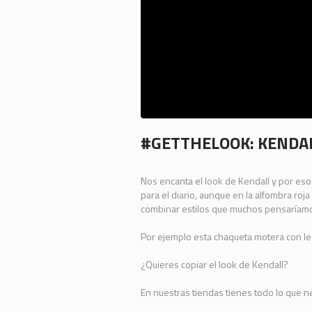
#GETTHELOOK: KENDA
Nos encanta el look de Kendall y por eso
para el diario, aunque en la alfombra r
combinar estilos que muchos pensaríam
Por ejemplo esta chaqueta motera con legg
¿Quieres copiar el look de Kendall?
En nuestras tiendas tienes todo lo que n