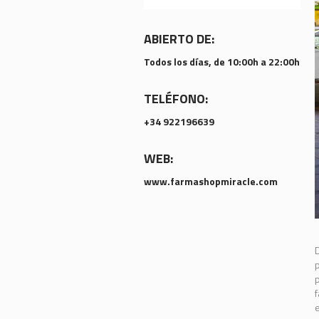
ABIERTO DE:
Todos los días, de 10:00h a 22:00h
TELÉFONO:
+34 922196639
WEB:
www.farmashopmiracle.com
D
p
p
f
e