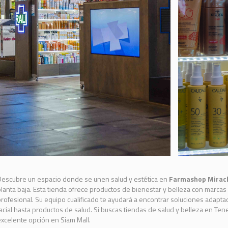
escubre un espacio donde se unen salud y estética en
Farmashop Miracl
lanta baja. Esta tienda ofrece productos de bienestar y belleza con marca
rofesional. Su equipo cualificado te ayudará a encontrar soluciones adapt
acial hasta productos de salud. Si buscas tiendas de salud y belleza en Te
xcelente opción en Siam Mall.