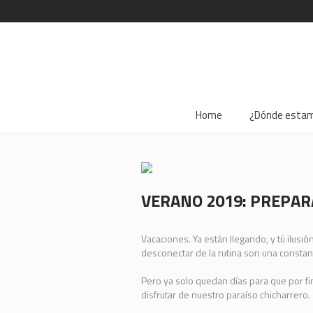
Home
¿Dónde esta
VERANO 2019: PREPARA
Vacaciones. Ya están llegando, y tú ilusi
desconectar de la rutina son una constan
Pero ya solo quedan días para que por fi
disfrutar de nuestro paraíso chicharrero.