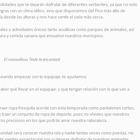
bilidades que te dejarán disfrutar de diferentes vertientes, ya que no solo
ras con un clima idílico, sino que disponemos del Pico más alto de
 desde las alturas y nos hace sentir el cielo más cerca.
es y actividades únicas: tanto acuáticas como parques de animales, así
ura y comida canaria que envuelve nuestros municipios.
El maravilloso Teide te encantará
seando empezar con tu equipaje: te ayudamos.
ber qué llevar en el equipaje, y que tengan relación con lo que van a
traer ropa fresquita acorde con esta temporada como pantalones cortos,
s traer un conjunto de ropa de deporte, pues no olvides que nuestros
os preciosos en los que podrás amar nuestra naturaleza.
ridad será conocer nuestra isla y nadar tantas veces como puedas, no
 te sientas espectacular por si deseas disfrutar de nuestras animadas