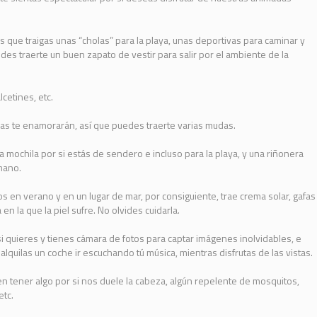
 que traigas unas “cholas” para la playa, unas deportivas para caminar y
edes traerte un buen zapato de vestir para salir por el ambiente de la
lcetines, etc.
yas te enamorarán, así que puedes traerte varias mudas.
 mochila por si estás de sendero e incluso para la playa, y una riñonera
 mano.
 en verano y en un lugar de mar, por consiguiente, trae crema solar, gafas
n la que la piel sufre. No olvides cuidarla.
si quieres y tienes cámara de fotos para captar imágenes inolvidables, e
alquilas un coche ir escuchando tú música, mientras disfrutas de las vistas.
n tener algo por si nos duele la cabeza, algún repelente de mosquitos,
etc.