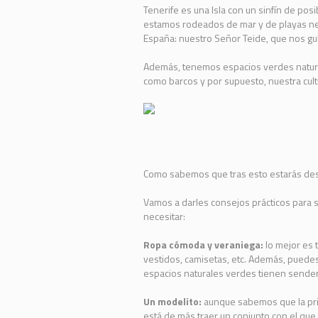
Tenerife es una Isla con un sinfín de posi
estamos rodeados de mar y de playas neg
España: nuestro Señor Teide, que nos guía
Además, tenemos espacios verdes natural
como barcos y por supuesto, nuestra cult
Como sabemos que tras esto estarás de
Vamos a darles consejos prácticos para sa
necesitar:
Ropa cómoda y veraniega:
lo mejor es 
vestidos, camisetas, etc. Además, puede
espacios naturales verdes tienen sender
Un modelito:
aunque sabemos que la prio
está de más traer un conjunto con el que