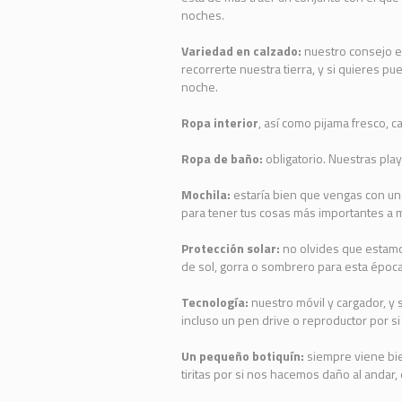
noches.
Variedad en calzado:
nuestro consejo es
recorrerte nuestra tierra, y si quieres pu
noche.
Ropa interior
, así como pijama fresco, ca
Ropa de baño:
obligatorio. Nuestras pla
Mochila:
estaría bien que vengas con una
para tener tus cosas más importantes a
Protección solar:
no olvides que estamos
de sol, gorra o sombrero para esta época e
Tecnología:
nuestro móvil y cargador, y 
incluso un pen drive o reproductor por si 
Un pequeño botiquín:
siempre viene bie
tiritas por si nos hacemos daño al andar, 