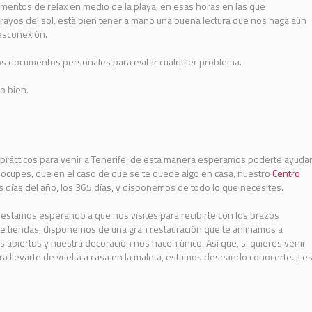
entos de relax en medio de la playa, en esas horas en las que
rayos del sol, está bien tener a mano una buena lectura que nos haga aún
desconexión.
s documentos personales para evitar cualquier problema.
o bien.
prácticos para venir a Tenerife, de esta manera esperamos poderte ayuda
eocupes, que en el caso de que se te quede algo en casa, nuestro
Centro
s días del año, los 365 días, y disponemos de todo lo que necesites.
 estamos esperando a que nos visites para recibirte con los brazos
de tiendas, disponemos de una gran restauración que te animamos a
s abiertos y nuestra decoración nos hacen único. Así que, si quieres venir
a llevarte de vuelta a casa en la maleta, estamos deseando conocerte. ¡Le