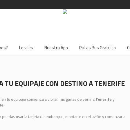
mos?
Locales
Nuestra App
Rutas Bus Gratuito
C
 TU EQUIPAJE CON DESTINO A TENERIFE
ón en tu equipaje comienza a vibrar. Tus ganas de venir a
Tenerife
y
te.
n puedas usar la tarjeta de embarque, montarte en el avión y comenzar a