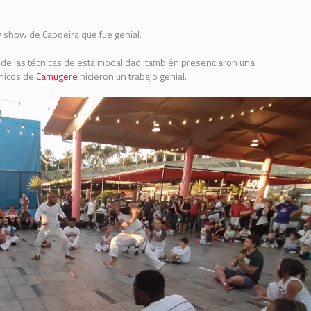
y show de Capoeira que fue genial.
r de las técnicas de esta modalidad, también presenciaron una
chicos de
Camugere
hicieron un trabajo genial.