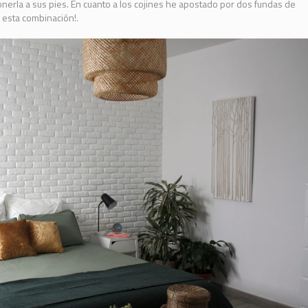
onerla a sus pies. En cuanto a los cojines he apostado por dos fundas de
 esta combinación!.