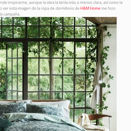
donde inspirarme, aunque la idea la tenía más o menos clara, así como la
ro ver esta imagen de la ropa de dormitorio de
H&M Home
me hizo
 la campaña.