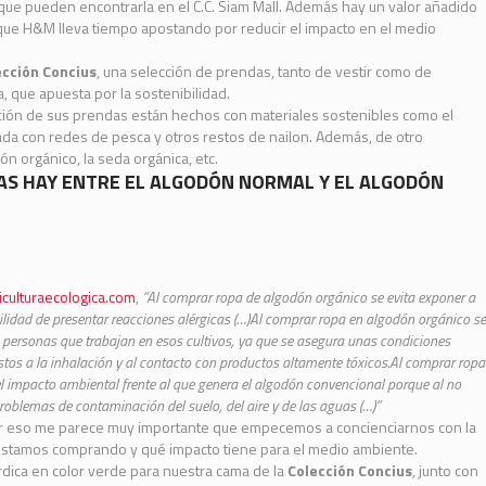
y que pueden encontrarla en el
C.C. Siam Mall
. Además hay un valor añadido
s que H&M lleva tiempo apostando por reducir el impacto en el medio
ección Concius
, una selección de prendas, tanto de vestir como de
, que apuesta por la sostenibilidad.
cación de sus prendas están hechos con materiales sostenibles como el
ada con redes de pesca y otros restos de nailon. Además, de otro
ón orgánico, la seda orgánica, etc.
IAS HAY ENTRE EL ALGODÓN NORMAL Y EL ALGODÓN
culturaecologica.com
,
“Al comprar ropa de algodón orgánico se evita exponer a
bilidad de presentar reacciones alérgicas (…)Al comprar ropa en algodón orgánico se
s personas que trabajan en esos cultivos, ya que se asegura unas condiciones
stos a la inhalación y al contacto con productos altamente tóxicos.
Al comprar ropa
el impacto ambiental frente al que genera el algodón convencional porque al no
problemas de contaminación del suelo, del aire y de las aguas (…)”
por eso me parece muy importante que empecemos a concienciarnos con la
stamos comprando y qué impacto tiene para el medio ambiente.
rdica en color verde para nuestra cama de la
Colección Concius
, junto con