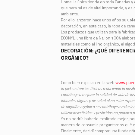
Home
, la única tienda en toda Canarias 
que para mi es de vital importancia, y e
ambiente.
Por ello lanzaron hace unos años su
Col
decoración, en este caso, la ropa de cama
Los productos que utilizan para la fabri
ECONYL, una fibra de Nailon 100% elabor
materiales como el lino orgánico, el algod
DECORACIÓN: ¿QUÉ DIFERENC
ORGÁNICO?
Como bien explican en la web
www.pueri
la piel sustancias tóxicas reduciendo la posi
contribuye a mejorar la calidad de vida de la
laborales dignas y de salud al no estar expue
de algodón orgánico se contribuye a reducir 
utilizar insecticidas y pesticidas no provoca 
Yo no podría haberlo explicado mejor, 
manera de consumir, preguntarnos qué e
Finalmente, decidí comprar una funda nó