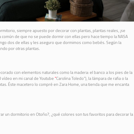
ormitorio, siempre apuesto por decorar con plantas, plantas reales, ¡se
ia común de que no se puede dormir con ellas pero hace tiempo la NASA
engo dos de ellas y les aseguro que dormimos como bebés. Según la
ndo por otras plantas.
decorado con
elementos naturales
como la madera: el banco a los pies de la
l vídeo en mi canal de Youtube
“
Carolina Toledo
”), la lámpara de rafia o la
ntas. Éste macetero lo compré en
Zara Home
, una tienda que me encanta
r un dormitorio en Otoño?, ¿qué colores son tus favoritos para decorar la