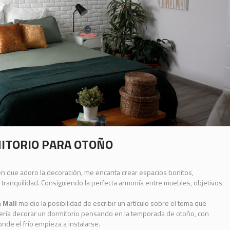
ITORIO PARA OTOÑO
 que adoro la decoración, me encanta crear espacios bonitos,
tranquilidad. Consiguiendo la perfecta armonía entre muebles, objetivos
m Mall
me dio la posibilidad de escribir un artículo sobre el tema que
quería decorar un dormitorio pensando en la temporada de otoño, con
de el frío empieza a instalarse.