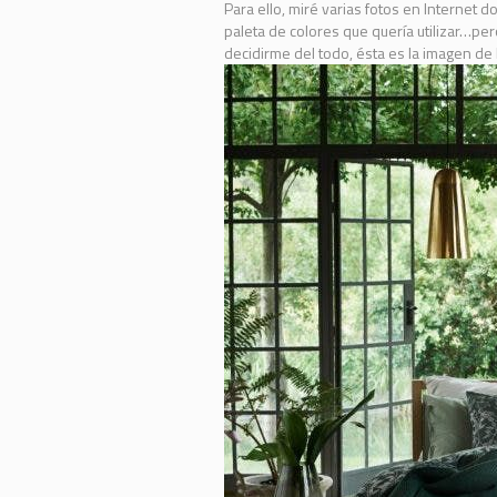
Para ello, miré varias fotos en Internet 
paleta de colores que quería utilizar…pe
decidirme del todo, ésta es la imagen de