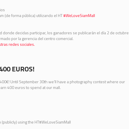
ios
am (de forma pública) utilizando el HT
#
WeLoveSiamMall
d donde decidas participar, los ganadores se publicarán el día 2 de octubre
ormado por la gerencia del centro comercial.
stras redes sociales.
400 EUROS!
n 400€! Until September 30th we’ll have a photography contest where our
arn 400 euros to spend at our mall.
am (publicly) using the HT#WeLoveSiamMall