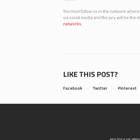
You must follow us in the network where 
via social media and the jury will be the
networks.
LIKE THIS POST?
Facebook
Twitter
Pinterest
POLÍTICA DE PRI