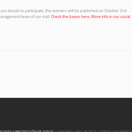
you decide to participate, the winners will be published on October 2nd
 management team of our mall.
Check the bases here.
More info in our social
VACIDAD Y PROTECCIÓN DE DATOS
/ SIAM MALL MALL © 2023 / TODOS LOS DERE