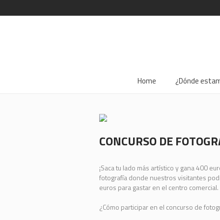
Home
¿Dónde esta
CONCURSO DE FOTOGRA
¡Saca tu lado más artístico y gana 400 e
fotografía donde nuestros visitantes podr
euros para gastar en el centro comercial.
¿Cómo participar en el concurso de fotogra