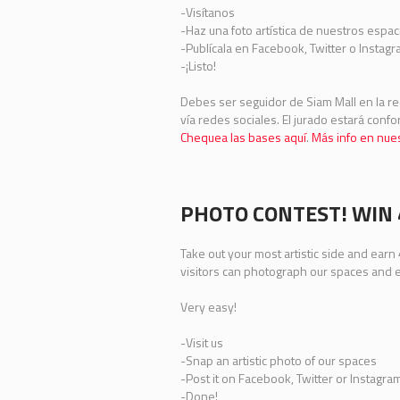
-Visítanos
-Haz una foto artística de nuestros espac
-Publícala en Facebook, Twitter o Instagr
-¡Listo!
Debes ser seguidor de Siam Mall en la re
vía redes sociales. El jurado estará conf
Chequea las bases aquí
.
Más info en nue
PHOTO CONTEST! WIN 
Take out your most artistic side and ear
visitors can photograph our spaces and e
Very easy!
-Visit us
-Snap an artistic photo of our spaces
-Post it on Facebook, Twitter or Instagr
-Done!