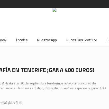
mos?
Locales
Nuestra App
Rutas Bus Gratuito
C
FÍA EN TENERIFE ¡GANA 400 EUROS!
uros! Hasta el al 30 de septiembre tendremos activo un concurso de
án sacar su lado más artístico, fotografiar nuestros espacios y ganar 400
fía? ¡Muy fácil!