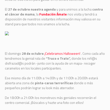
El
27 de octubre nuestra agenda
y para unirnos a la lucha
contra
el cáncer de mama
, la
Fundación Ámate
nos visita y tendrá a
disposición de nuestros visitantes información muy valiosa en su
stand para que todos nos unamos a la lucha.
El domingo
28 de octubre
¡Celebramos Halloween!
. Como cada año
tendremos la genial ruta de
“Truco o Trato”,
donde los niñ@s
disfrazad@s podrán -junto con la ayuda de un mapa- recoger
caramelos en los locales participantes.
Ese mismo día de 11:00h a 14:00h y de 17:00h a 20:00h estará
abierta una zona de
pinta-caras terroríficas
donde o más
pequeños podrán lograr su look más aterrador.
De 18:00h a 21:00h los monstruos más geniales recorrerán el
centro comercial. ¡Búscalos y hazte una foto con ellos!