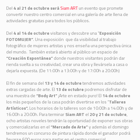
Del
4 al 21 de octubre será
Siam ART
un evento que promete
convertir nuestro centro comercial en una galería de arte llena de
actividades gratuitas para todos los públicos.
Del
4 al 14 de octubre
visítanos y descubre una “
Exposición
FOTOMUJER”
. Una exposición que da visibilidad al trabajo
fotográfico de mujeres artistas y nos enseña una perspectiva única
del mundo. También estará abierto al público un espacio de
“Creación Espontánea”
donde nuestros visitantes podrán dar
rienda suelta a su creatividad, crear una obra y llevársela a casa o
dejarla expuesta. (De 11:00h a 13:00h y de 17:00h a 20:00h)
El fin de semana del
13 y 14 de octubre
tendremos actividades
extras cargadas de arte. El
13 de octubre
podremos disfrutar de
una muestra de
“Body Art”
¡Arte en estado puro! El
14 de octubre
los más pequeños de la casa podrán divertirse en los “
Talleres
Artísticos”.
Los horarios de lo talleres son de 10:00h a 14:00h y de
16:00h a 20:00h. Para terminar
Siam ART
el
20 y 21 de octubre
,
ocho artistas noveles tendrán la oportunidad de exponer sus obras
y comercializarlas en el
“Mercado de Arte”
y además el domingo
tendremos un concurso de pintura rápida donde el ganador podrá
llevarse 600 euros para gastar en el centro comercial.