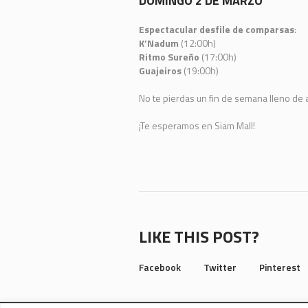
DOMINGO 2 DE MARZO
Espectacular desfile de comparsas
:
K’Nadum
(12:00h)
Ritmo Sureño
(17:00h)
Guajeiros
(19:00h)
No te pierdas un fin de semana lleno de al
¡Te esperamos en Siam Mall!
LIKE THIS POST?
Facebook
Twitter
Pinterest