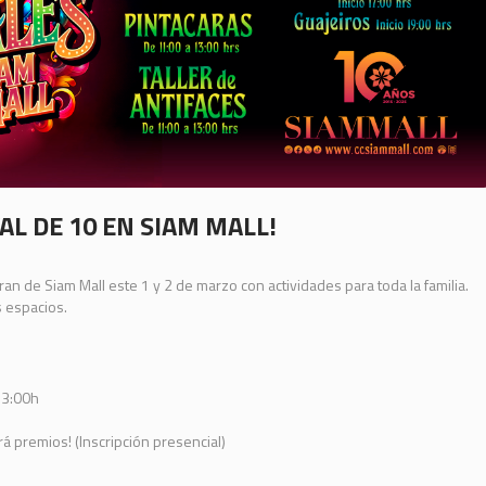
AL DE 10 EN SIAM MALL!
eran de Siam Mall este 1 y 2 de marzo con actividades para toda la familia.
s espacios.
13:00h
á premios! (Inscripción presencial)