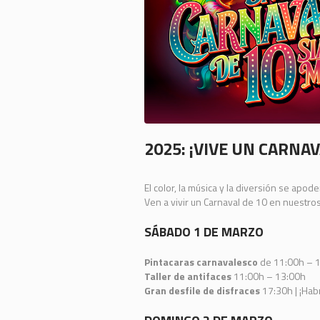
2025: ¡VIVE UN CARNAV
El color, la música y la diversión se apod
Ven a vivir un Carnaval de 10 en nuestro
SÁBADO 1 DE MARZO
Pintacaras carnavalesco
de 11:00h – 
Taller de antifaces
11:00h – 13:00h
Gran desfile de disfraces
17:30h | ¡Habr