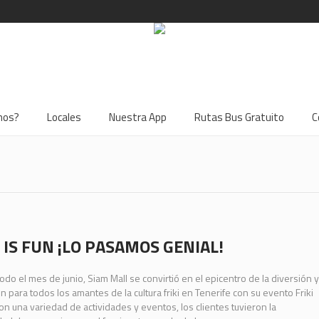
mos?
Locales
Nuestra App
Rutas Bus Gratuito
C
I IS FUN ¡LO PASAMOS GENIAL!
odo el mes de junio, Siam Mall se convirtió en el epicentro de la diversión y
n para todos los amantes de la cultura friki en Tenerife con su evento Friki
on una variedad de actividades y eventos, los clientes tuvieron la