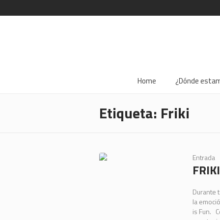
Home
¿Dónde esta
Etiqueta:
Friki
Entrada
FRIK
Durante t
la emoció
is Fun. C