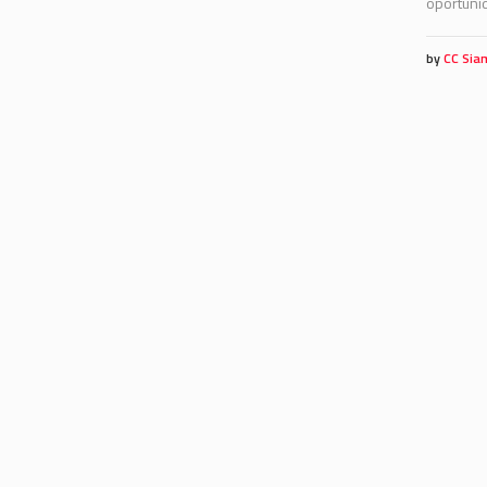
oportunid
by
CC Sia