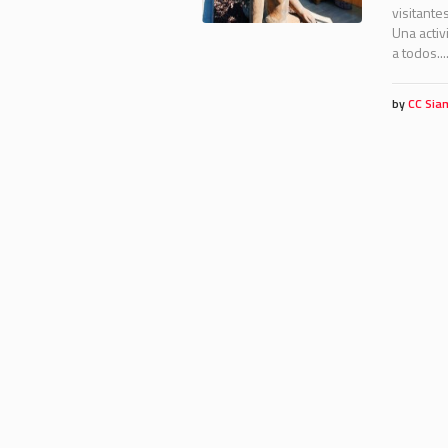
visitante
Una activ
a todos...
by
CC Sia