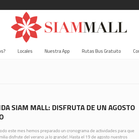
os?
Locales
Nuestra App
Rutas Bus Gratuito
Co
DA SIAM MALL: DISFRUTA DE UN AGOSTO
O
todo este mes hemos preparado un cronograma de actividades para que
amilia disfrute del verano ¡a lo grande!. Hasta el 19 de agosto nuestros