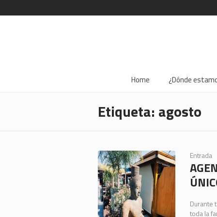
Home
¿Dónde estam
Etiqueta:
agosto
Entrada
AGEN
ÚNIC
Durante 
toda la f